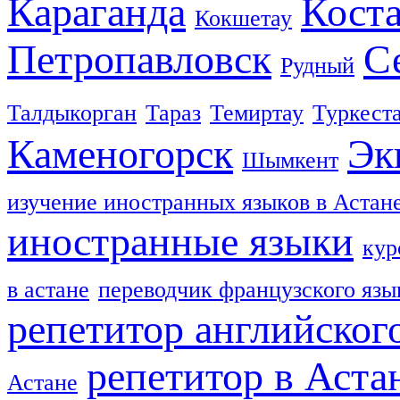
Караганда
Кост
Кокшетау
Петропавловск
С
Рудный
Талдыкорган
Тараз
Темиртау
Туркест
Каменогорск
Эк
Шымкент
изучение иностранных языков в Астан
иностранные языки
кур
в астане
переводчик французского язы
репетитор английског
репетитор в Аста
Астане