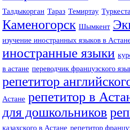
Талдыкорган
Тараз
Темиртау
Туркест
Каменогорск
Эк
Шымкент
изучение иностранных языков в Астан
иностранные языки
кур
в астане
переводчик французского язы
репетитор английског
репетитор в Аста
Астане
для дошкольников
реп
казахского в Астане
репетитор францу