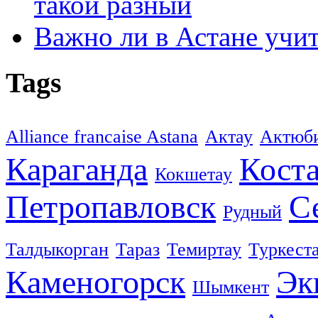
такой разный
Важно ли в Астане учи
Tags
Alliance francaise Astana
Актау
Актюб
Караганда
Кост
Кокшетау
Петропавловск
С
Рудный
Талдыкорган
Тараз
Темиртау
Туркест
Каменогорск
Эк
Шымкент